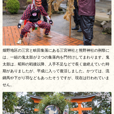
畑野地区の三宮と畉田集落にある三宮神社と熊野神社の例祭に
は、一組の鬼太鼓が２つの集落内を門付けしてまわります。鬼
太鼓は、昭和の戦後以降、人手不足などで長く途絶えていた時
期がありましたが、平成に入って復活しました。かつては、流
鏑馬や下がり羽などもあったそうですが、現在は行われていま
せん。