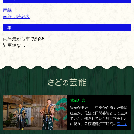
南線
南線：時刻表
車
両津港から車で約35
駐車場なし
鷺流狂言
宗家が廃絶し、中央から消えた鷺流
狂言が、佐渡で民間芸能として生き
ていた。残されていた狂言本をもと
に現在、佐渡鷺流狂言研究...
詳しく