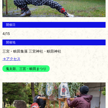
開催日
4/15
開催地
三宮・畉田集落 三宮神社・畉田神社
→アクセス
鬼太鼓、三宮・畉田まつり