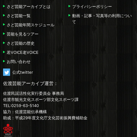
さど芸能アーカイブとは
プライバシーポリシー
さど芸能一覧
動画・記事・写真等の利用につい
て
さど芸能年間スケジュール
芸能を見るツアー
さど芸能の歴史
若VOICE老VOICE
お問い合わせ
公式twitter
佐渡芸能アーカイブ運営：
佐渡民謡活性化実行委員会 事務局
佐渡市観光文化スポーツ部文化スポーツ課
TEL:0259-63-5140
協力：佐渡芸能伝承機構
助成：平成29年度文化庁文化芸術振興費補助金