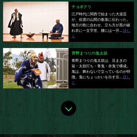
チョボクリ
江戸時代に関西で始まった大道芸
が、佐渡の山間の集落に伝わった。
地方の歌に合わせ、立ち方が黒の破
れ衣に一文字笠、腰には一升...
詳し
く
青野まつりの鬼太鼓
青野まつりの鬼太鼓は、豆まきの
翁・太鼓打ち・青鬼・赤鬼で構成。
鬼は、舞わないで立っているのが特
徴。鬼にちょっかいを出す豆...
詳し
く