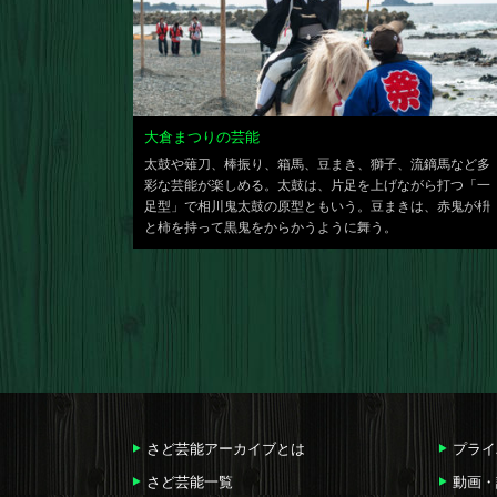
大倉まつりの芸能
太鼓や薙刀、棒振り、箱馬、豆まき、獅子、流鏑馬など多
彩な芸能が楽しめる。太鼓は、片足を上げながら打つ「一
足型」で相川鬼太鼓の原型ともいう。豆まきは、赤鬼が枡
と柿を持って黒鬼をからかうように舞う。
さど芸能アーカイブとは
プライ
さど芸能一覧
動画・