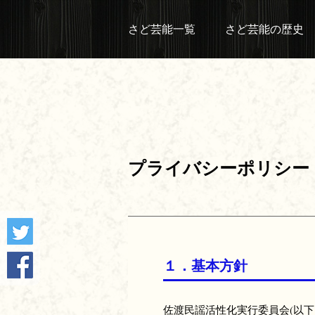
さど芸能一覧
さど芸能の歴史
プライバシーポリシー
１．基本方針
佐渡民謡活性化実行委員会(以