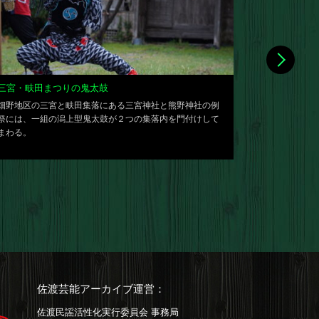
三宮・畉田まつりの鬼太鼓
畑野地区の三宮と畉田集落にある三宮神社と熊野神社の例
祭には、一組の潟上型鬼太鼓が２つの集落内を門付けして
まわる。
佐渡芸能アーカイブ運営：
佐渡民謡活性化実行委員会 事務局