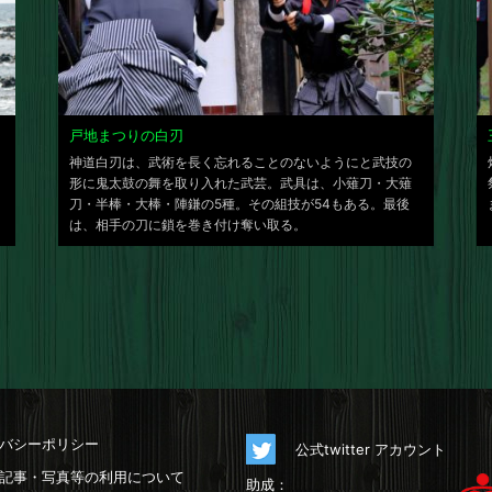
戸地まつりの白刃
神道白刃は、武術を長く忘れることのないようにと武技の
形に鬼太鼓の舞を取り入れた武芸。武具は、小薙刀・大薙
刀・半棒・大棒・陣鎌の5種。その組技が54もある。最後
は、相手の刀に鎖を巻き付け奪い取る。
バシーポリシー
公式twitter アカウント
記事・写真等の利用について
助成：