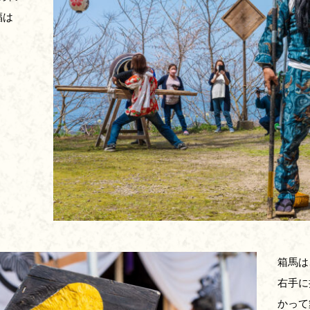
福は
箱馬は
右手に
かって