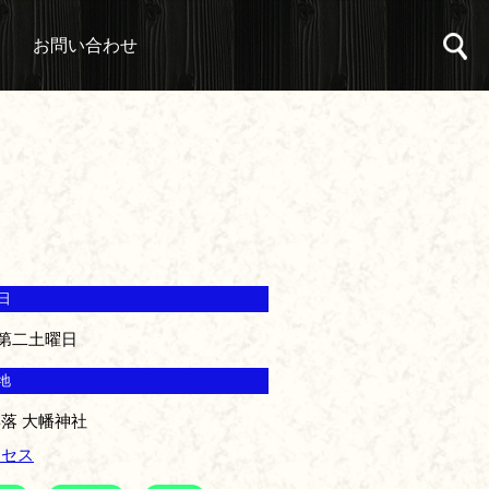
お問い合わせ
日
第二土曜日
地
落 大幡神社
クセス