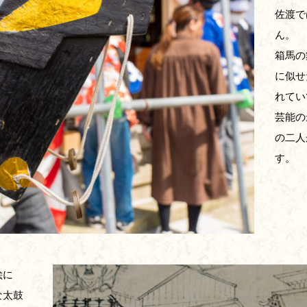
佐渡で
ん。
箱馬の
に似せ
れてい
芸能の
の二人
す。
絵に
な太鼓