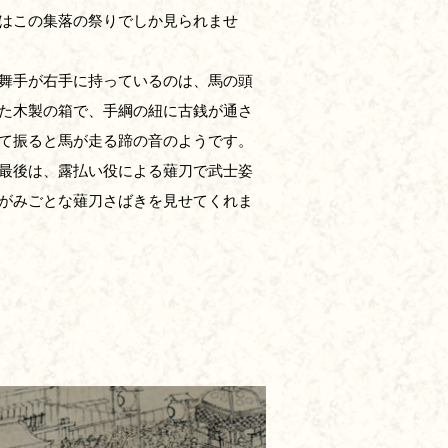
はこの集落の祭りでしか見られませ
舞手が右手に持っているのは、馬の頭
た木製の箱で、手綱の紐に古銭が通さ
て振ると馬が走る蹄の音のようです。
最後は、露払い役による薙刀で武士姿
がみごとな薙刀さばきを見せてくれま