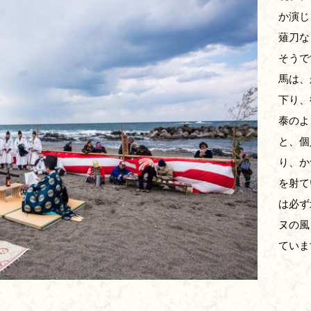
か演じ
薙刀な
そうで
馬は、
下り、
泰のよ
と、個
り、か
を射て
は必ず
ヌの風
ていま