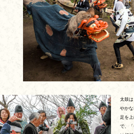
太鼓は
やかな
足を上
で、「