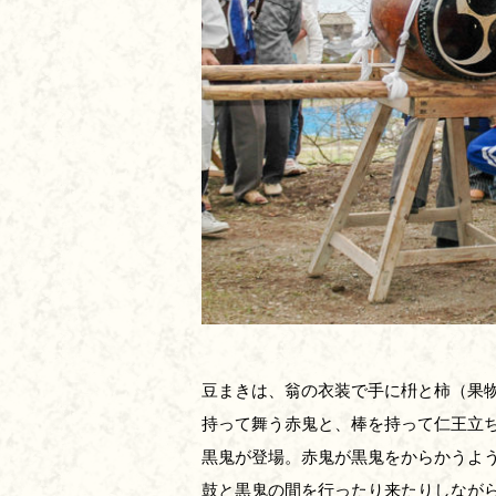
豆まきは、翁の衣装で手に枡と柿（果
持って舞う赤鬼と、棒を持って仁王立
黒鬼が登場。赤鬼が黒鬼をからかうよ
鼓と黒鬼の間を行ったり来たりしなが