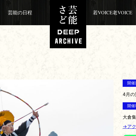
芸能の日程
若VOICE老VOICE
開催
4月の
開催
大倉集
→ア