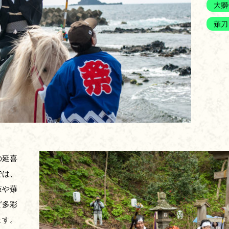
大獅
薙刀
の延喜
では、
鼓や薙
ど多彩
ます。