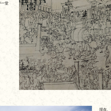
が一堂
現在、