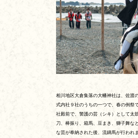
相川地区大倉集落の大幡神社は、佐渡
式内社９社のうちの一つで、春の例祭
社殿前で、警護の芸（シキ）として太
刀、棒振り、箱馬、豆まき、獅子舞な
な芸が奉納された後、流鏑馬が行われ