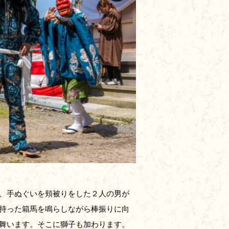
、手ぬぐいを頬被りをした２人の男が
持った箱馬を鳴らしながら棒振りに向
舞います。そこに獅子も加わります。