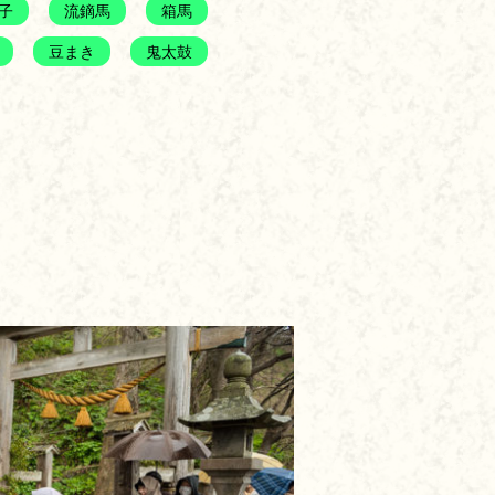
子
流鏑馬
箱馬
豆まき
鬼太鼓