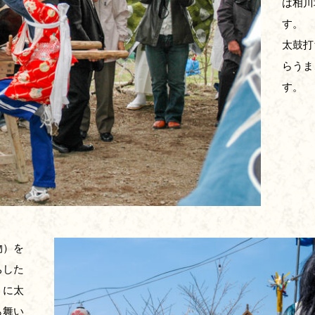
は相川
す。
太鼓打
らうま
す。
物）を
ちした
うに太
ら舞い