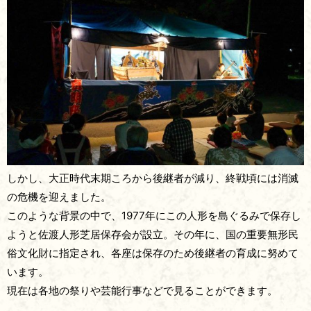
しかし、大正時代末期ころから後継者が減り、終戦頃には消滅
の危機を迎えました。
このような背景の中で、1977年にこの人形を島ぐるみで保存し
ようと佐渡人形芝居保存会が設立。その年に、国の重要無形民
俗文化財に指定され、各座は保存のため後継者の育成に努めて
います。
現在は各地の祭りや芸能行事などで見ることができます。