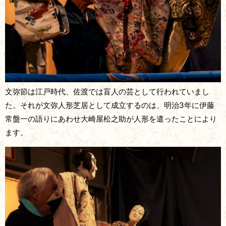
文弥節は江戸時代、佐渡では盲人の芸として行われていまし
た。それが文弥人形芝居として成立するのは、明治3年に伊藤
常盤一の語りにあわせ大崎屋松之助が人形を遣ったことにより
ます。