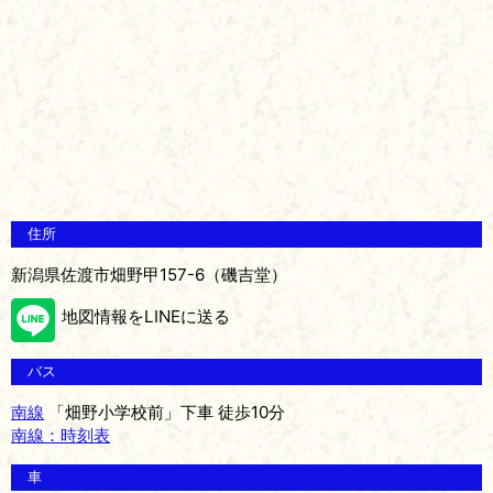
住所
新潟県佐渡市畑野甲157-6（磯吉堂）
地図情報をLINEに送る
バス
南線
「畑野小学校前」下車 徒歩10分
南線：時刻表
車