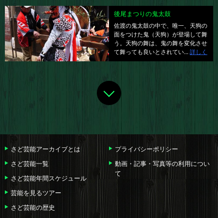
後尾まつりの鬼太鼓
佐渡の鬼太鼓の中で、唯一、天狗の
面をつけた鬼（天狗）が登場して舞
う。天狗の舞は、鬼の舞を変化させ
て舞っても良いとされてい...
詳しく
さど芸能アーカイブとは
プライバシーポリシー
さど芸能一覧
動画・記事・写真等の利用につい
て
さど芸能年間スケジュール
芸能を見るツアー
さど芸能の歴史