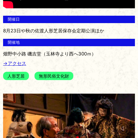
開催日
8月23日や秋の佐渡人形芝居保存会定期公演ほか
開催地
畑野中小路 磯吉堂（玉林寺より西へ300ｍ）
→アクセス
人形芝居
無形民俗文化財