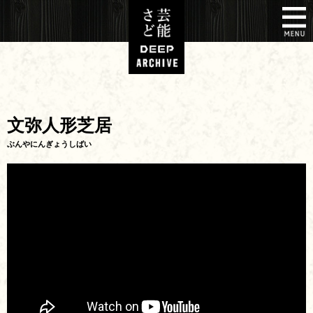
文弥人形芝居
ぶんやにんぎょうしばい