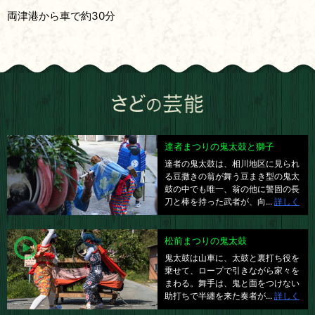
両津港から車で約30分
達者まつりの鬼太鼓と獅子
達者の鬼太鼓は、相川地区に見られ
る豆撒きの翁が舞う豆まき型の鬼太
鼓の中でも唯一、翁の他に警固の長
刀と棒を持った武者が、向...
詳しく
松前まつりの鬼太鼓
鬼太鼓は山車に、太鼓と裏打ち役を
乗せて、ロープで引きながら家々を
まわる。舞手は、鬼と面をつけない
助打ちで半纏を来た奏者が...
詳しく