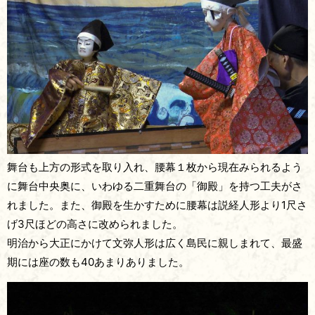
舞台も上方の形式を取り入れ、腰幕１枚から現在みられるよう
に舞台中央奥に、いわゆる二重舞台の「御殿」を持つ工夫がさ
れました。また、御殿を生かすために腰幕は説経人形より1尺さ
げ3尺ほどの高さに改められました。
明治から大正にかけて文弥人形は広く島民に親しまれて、最盛
期には座の数も40あまりありました。