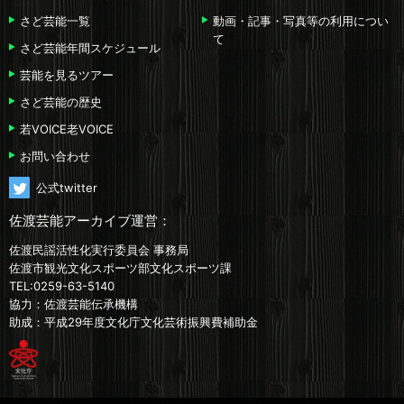
さど芸能一覧
動画・記事・写真等の利用につい
て
さど芸能年間スケジュール
芸能を見るツアー
さど芸能の歴史
若VOICE老VOICE
お問い合わせ
公式twitter
佐渡芸能アーカイブ運営：
佐渡民謡活性化実行委員会 事務局
佐渡市観光文化スポーツ部文化スポーツ課
TEL:0259-63-5140
協力：佐渡芸能伝承機構
助成：平成29年度文化庁文化芸術振興費補助金