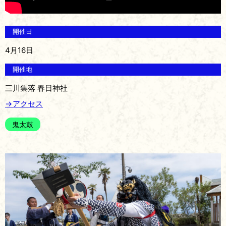
開催日
4月16日
開催地
三川集落 春日神社
→アクセス
鬼太鼓