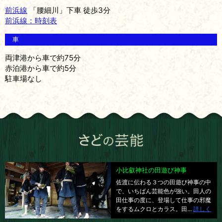
前浜線
「腰細川」下車 徒歩3分
前浜線：時刻表
車
両津港から車で約75分
赤泊港から車で約5分
駐車場なし
小比叡神社の田遊び神事
佐渡に伝わる３つの田遊び神事の中
で、いちばん芸能色が強い。田人の
田仕事の度に、登場して仕事の邪魔
をするムクロとカラス。田...
詳しく