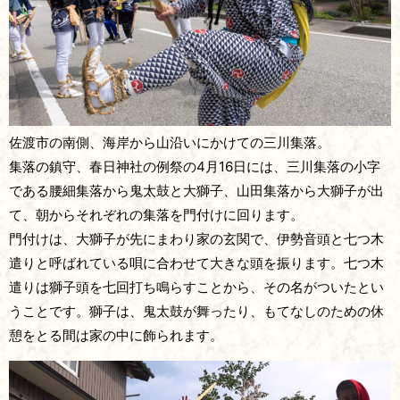
佐渡市の南側、海岸から山沿いにかけての三川集落。
集落の鎮守、春日神社の例祭の4月16日には、三川集落の小字
である腰細集落から鬼太鼓と大獅子、山田集落から大獅子が出
て、朝からそれぞれの集落を門付けに回ります。
門付けは、大獅子が先にまわり家の玄関で、伊勢音頭と七つ木
遣りと呼ばれている唄に合わせて大きな頭を振ります。七つ木
遣りは獅子頭を七回打ち鳴らすことから、その名がついたとい
うことです。獅子は、鬼太鼓が舞ったり、もてなしのための休
憩をとる間は家の中に飾られます。