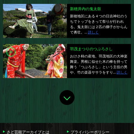
新穂井内の鬼太鼓
新穂地区にある４つの日吉神社のう
ちでトップをきって祭りが行われ
る。鬼太鼓には２匹の獅子がからん
で勇壮。...
詳しく
羽茂まつりのつぶろさし
おけさ柿の産地、羽茂地区の大神楽
舞楽。男根に似せた木の棒を持って
舞う「つぶろさし」という主役の男
や、竹の楽器ササラをすり...
詳しく
さど芸能アーカイブとは
プライバシーポリシー