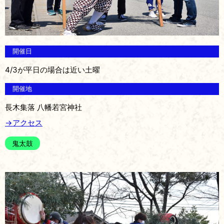
開催日
4/3が平日の場合は近い土曜
開催地
長木集落 八幡若宮神社
→アクセス
鬼太鼓