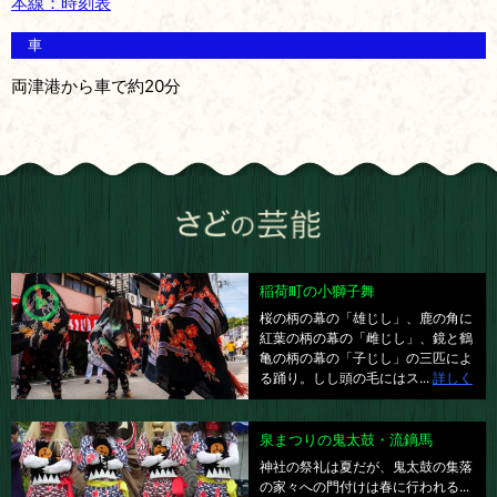
本線：時刻表
車
両津港から車で約20分
稲荷町の小獅子舞
桜の柄の幕の「雄じし」、鹿の角に
紅葉の柄の幕の「雌じし」、鏡と鶴
亀の柄の幕の「子じし」の三匹によ
る踊り。しし頭の毛にはス...
詳しく
泉まつりの鬼太鼓・流鏑馬
神社の祭礼は夏だが、鬼太鼓の集落
の家々への門付けは春に行われる...