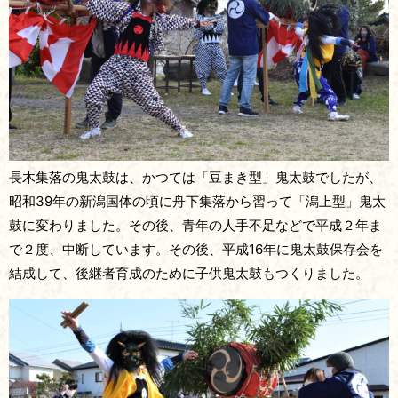
長木集落の鬼太鼓は、かつては「豆まき型」鬼太鼓でしたが、
昭和39年の新潟国体の頃に舟下集落から習って「潟上型」鬼太
鼓に変わりました。その後、青年の人手不足などで平成２年ま
で２度、中断しています。その後、平成16年に鬼太鼓保存会を
結成して、後継者育成のために子供鬼太鼓もつくりました。