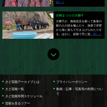
詳しく
沢崎まつりの大獅子
大獅子が、無病息災を願って集落の
家の人の頭を噛んだり、漁港で岸壁
から海に落ちて引き上げられたりす
る。ほかに、尉面で手に茄...
詳しく
さど芸能アーカイブとは
プライバシーポリシー
さど芸能一覧
動画・記事・写真等の利用につい
て
さど芸能年間スケジュール
芸能を見るツアー