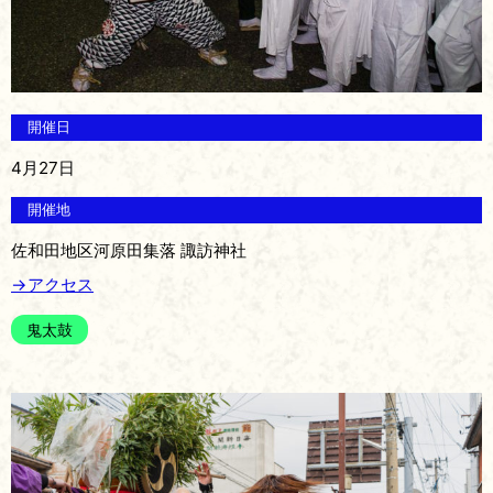
開催日
4月27日
開催地
佐和田地区河原田集落 諏訪神社
→アクセス
鬼太鼓