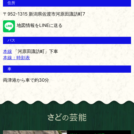
住所
〒952-1315 新潟県佐渡市河原田諏訪町7
地図情報をLINEに送る
バス
本線
「河原田諏訪町」下車
本線：時刻表
車
両津港から車で約30分