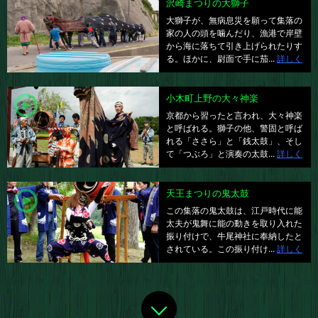
沢崎まつりの大獅子
大獅子が、無病息災を願って集落の
家の人の頭を噛んだり、漁港で岸壁
から海に落ちて引き上げられたりす
る。ほかに、尉面で手に茄...
詳しく
小木町上野の大々神楽
京都から習ったと言われ、大々神楽
と呼ばれる。獅子の他、警固と呼ば
れる「ささら」と「銭太鼓」、そし
て「つぶろ」と演奏の太鼓...
詳しく
天王まつりの鬼太鼓
この集落の鬼太鼓は、江戸時代に能
太夫が鬼舞に能の動きを取り入れた
振り付けで、牛尾神社に奉納したと
されている。この振り付け...
詳しく