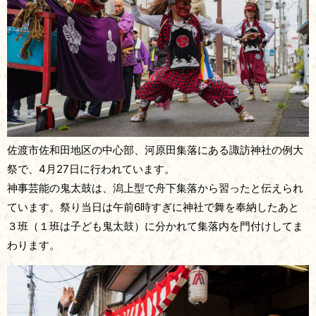
佐渡市佐和田地区の中心部、河原田集落にある諏訪神社の例大
祭で、4月27日に行われています。
神事芸能の鬼太鼓は、潟上型で舟下集落から習ったと伝えられ
ています。祭り当日は午前6時すぎに神社で舞を奉納したあと
３班（１班は子ども鬼太鼓）に分かれて集落内を門付けしてま
わります。