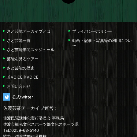
さど芸能アーカイブとは
プライバシーポリシー
さど芸能一覧
動画・記事・写真等の利用につい
て
さど芸能年間スケジュール
芸能を見るツアー
さど芸能の歴史
若VOICE老VOICE
お問い合わせ
公式twitter
佐渡芸能アーカイブ運営：
佐渡民謡活性化実行委員会 事務局
佐渡市観光文化スポーツ部文化スポーツ課
TEL:0259-63-5140
協力：佐渡芸能伝承機構